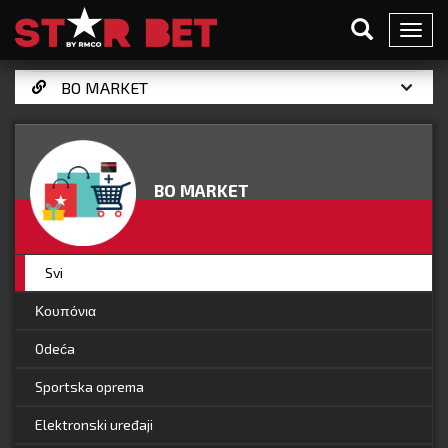
Toggl
navig
BO MARKET
Svi
Κουπόνια
Odeća
Sportska oprema
Elektronski uređaji