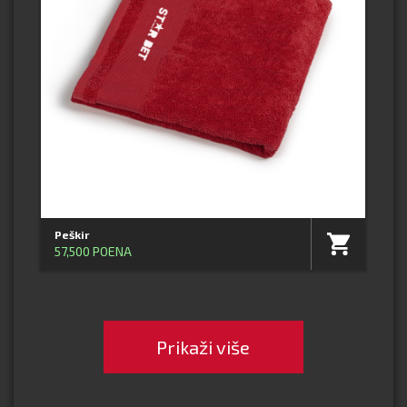
Peškir
57,500 POENA
Prikaži više