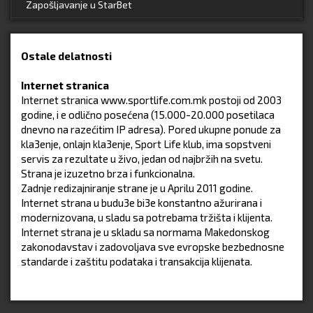
Zapošljavanje u StarBet
Ostale delatnosti
Internet stranica
Internet stranica www.sportlife.com.mk postoji od 2003
godine, i e odlično posećena (15.000-20.000 posetilaca
dnevno na razećitim IP adresa). Pored ukupne ponude za
kla3enje, onlajn kla3enje, Sport Life klub, ima sopstveni
servis za rezultate u živo, jedan od najbržih na svetu.
Strana je izuzetno brza i funkcionalna.
Zadnje redizajniranje strane je u Aprilu 2011 godine.
Internet strana u budu3e bi3e konstantno ažurirana i
modernizovana, u sladu sa potrebama tržišta i klijenta.
Internet strana je u skladu sa normama Makedonskog
zakonodavstav i zadovoljava sve evropske bezbednosne
standarde i zaštitu podataka i transakcija klijenata.