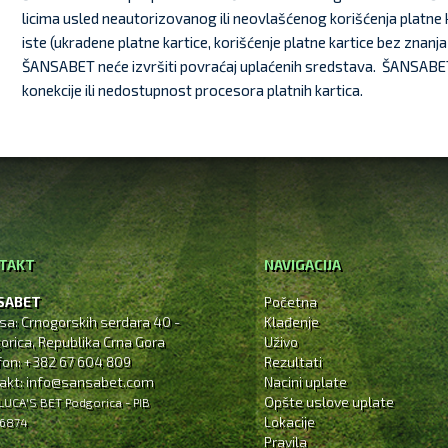
licima usled neautorizovanog ili neovlašćenog korišćenja platne 
iste (ukradene platne kartice, korišćenje platne kartice bez znanja 
ŠANSABET neće izvršiti povraćaj uplaćenih sredstava. ŠANSABET 
konekcije ili nedostupnost procesora platnih kartica.
TAKT
NAVIGACIJA
SABET
Početna
sa: Crnogorskih serdara 40 -
Klađenje
orica, Republika Crna Gora
Uživo
fon:
+382 67 604 809
Rezultati
akt:
info@sansabet.com
Nacini uplate
Opšte uslove uplate
UCA'S BET Podgorica - PIB
Lokacije
6874
Pravila