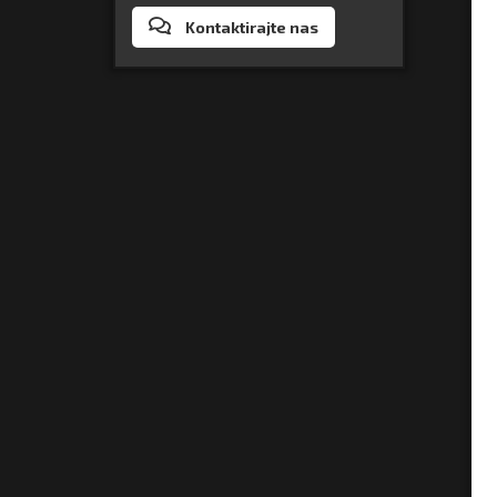
Kontaktirajte nas