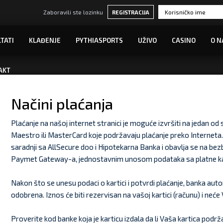
Zaboravili ste lozinku
REGISTRACIJA
TATI
KLAĐENJE
PYTHIASPORTS
UŽIVO
CASINO
O 
AKT
Načini plaćanja
Plaćanje na našoj internet stranici je moguće izvršiti na jedan od 
Maestro ili MasterCard koje podržavaju plaćanje preko Interneta.
saradnji sa AllSecure doo i Hipotekarna Banka i obavlja se na bez
Paymet Gateway-a, jednostavnim unosom podataka sa platne ka
Nakon što se unesu podaci o kartici i potvrdi plaćanje, banka autor
odobrena. Iznos će biti rezervisan na vašoj kartici (računu) i neć
Proverite kod banke koja je karticu izdala da li Vaša kartica podr