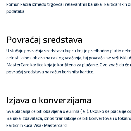
komunikacija između trgovca i relevantnih banaka i kartičarskih org
podataka.
Povraćaj sredstava
U slučaju povraćaja sredstava kupcu koji je predhodno platio nekom
celosti, a bez obzira na razlog vraćanja, taj povraćaj se vrši isklju
MasterCard kartice koja je korištena za plaćanje. Ovo znači da će
povraćaj sredstava na račun korisnika kartice.
Izjava o konverzijama
Sva plaćanja će biti obavljena u eurima ( € ). Ukoliko se plaćanje 
Banaka izdavalaca, iznos transakcije će biti konvertovan u lokaln
karticnih kuca Visa/Mastercard.