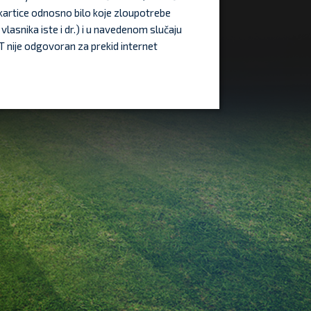
kartice odnosno bilo koje zloupotrebe
vlasnika iste i dr.) i u navedenom slučaju
nije odgovoran za prekid internet