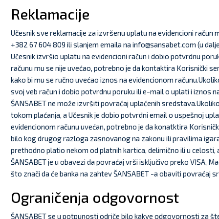
Reklamacije
Učesnik sve reklamacije za izvršenu uplatu na evidencioni račun m
+382 67 604 809 ili slanjem emaila na info@sansabet.com (u daljem
Učesnik izvršio uplatu na evidencioni račun i dobio potvrdnu por
računu mu se nije uvećao, potrebno je da kontaktira Korisnički se
kako bi mu se ručno uvećao iznos na evidencionom računu.Ukoliko
svoj veb račun i dobio potvrdnu poruku ili e-mail o uplati i izno
ŠANSABET ne može izvršiti povraćaj uplaćenih sredstava.Ukoliko 
tokom plaćanja, a Učesnik je dobio potvrdni email o uspešnoj uplati
evidencionom računu uvećan, potrebno je da konatktira Korisnički 
bilo kog drugog razloga zasnovanog na zakonu ili pravilima igara 
prethodno platio nekom od platnih kartica, delimično ili u celosti,
ŠANSABET je u obavezi da povraćaj vrši isključivo preko VISA, Ma
što znači da će banka na zahtev ŠANSABET -a obaviti povraćaj sr
Ograničenja odgovornost
ŠANSABET se u potpunosti odriče bilo kakve odgovornosti za štet