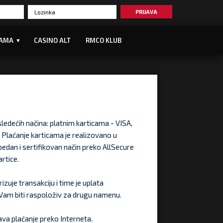
PRIJAVA
NAMA
CASINO ALT
RMCO KLUB
▼
sledećih načina: platnim karticama - VISA,
 Plaćanje karticama je realizovano u
bedan i sertifikovan način preko AllSecure
rtice.
izuje transakciju i time je uplata
e Vam biti raspoloživ za drugu namenu.
žava plaćanje preko Interneta.