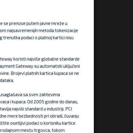
cije se prenose putem javne mreže u
nom najsavremenijih metoda tokenizacije
 trenutka podaci o platnoj kartici nisu
teway koristi najviše globalne standarde
e Payment Gateway su automatski uključeni
ne. Brojevi platnih kartica kupaca se ne
odataka.
 usaglašava sa svim zahtevima
govaca i kupaca. Od 2005 godine do danas,
vlja najviši standard u industriji. PCI
dne mere bezbednosti pri obradi, čuvanju
tite osetljivi podaci o korisniku kartice
 prodajnom mestu trgovca, tokom