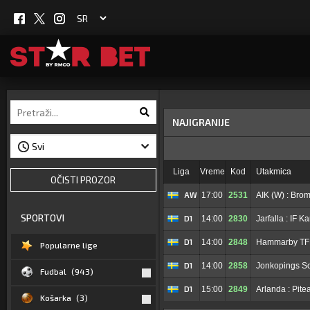
NAJIGRANIJE
Liga
Vreme
Kod
Utakmica
OČISTI PROZOR
AW
17:00
2531
AIK (W) : Bro
SPORTOVI
D1
14:00
2830
Jarfalla : IF Ka
D1
14:00
2848
Hammarby TFF
Popularne lige
D1
14:00
2858
Jonkopings So
Fudbal
(943)
D1
15:00
2849
Arlanda : Pite
Košarka
(3)