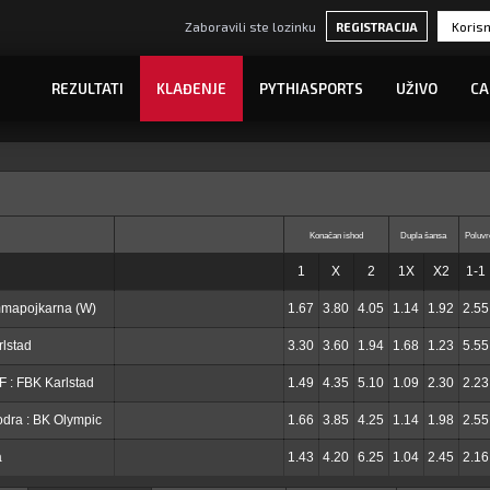
Zaboravili ste lozinku
REGISTRACIJA
REZULTATI
KLAĐENJE
PYTHIASPORTS
UŽIVO
CA
Konačan ishod
Dupla šansa
Poluvr
1
X
2
1X
X2
1-1
mmapojkarna (W)
1.67
3.80
4.05
1.14
1.92
2.55
rlstad
3.30
3.60
1.94
1.68
1.23
5.55
 : FBK Karlstad
1.49
4.35
5.10
1.09
2.30
2.23
dra : BK Olympic
1.66
3.85
4.25
1.14
1.98
2.55
a
1.43
4.20
6.25
1.04
2.45
2.16