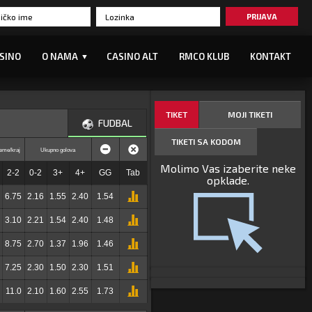
PRIJAVA
SINO
O NAMA
CASINO ALT
RMCO KLUB
KONTAKT
▼
TIKET
MOJI TIKETI
FUDBAL
TIKETI SA KODOM
eme/kraj
Ukupno golova
Molimo Vas izaberite neke
2-2
0-2
3+
4+
GG
Tab
opklade.
6.75
2.16
1.55
2.40
1.54
3.10
2.21
1.54
2.40
1.48
8.75
2.70
1.37
1.96
1.46
7.25
2.30
1.50
2.30
1.51
11.0
2.10
1.60
2.55
1.73