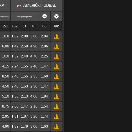
KA
AMERIČKI FUDBAL
eme/kraj
Ukupno golova
2-2
0-2
3+
4+
GG
Tab
10.0
1.62
2.08
3.80
2.04
6.00
1.49
2.50
4.90
2.06
10.0
1.52
2.40
4.70
2.25
4.15
2.24
1.55
2.40
1.47
8.50
2.40
1.55
2.35
1.60
4.50
2.40
1.53
2.30
1.47
5.10
1.56
2.13
4.00
1.84
8.75
2.60
1.47
2.16
1.54
2.95
1.81
1.87
3.20
1.74
4.90
1.89
1.79
3.00
1.63