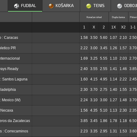
FUDBAL
KOŠARKA
TENIS
ODBOJ
Konačan ishod
Dupla šansa
Poluvr
1
X
2
1X
X2
1-1
o : Caracas
1.58
3.50
5.60
1.07
2.10
2.50
hletico PR
2.22
3.00
3.45
1.26
1.57
3.70
Internacional
1.69
3.25
5.55
1.10
2.03
2.70
ways Ready
2.40
3.55
2.55
1.41
1.46
3.85
 : Santos Laguna
1.60
4.15
4.95
1.14
2.22
2.45
iladelphia
2.30
3.70
2.75
1.40
1.55
3.75
: Mexico (W)
2.24
3.10
3.00
1.27
1.48
3.70
: Necaxa
1.56
4.35
5.10
1.13
2.30
2.35
eros da Zacatecas
3.85
3.45
1.86
1.78
1.18
6.50
s : Correcaminos
2.23
3.35
2.95
1.31
1.53
3.60