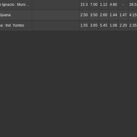
Verdes FC San Ignacio : Municipal CSD
15.3
7.00
1.12
4.80
-
26.5
Tijuana
2.50
3.50
2.60
1.44
1.47
4.15
a : Ind. Yumbo
1.55
3.85
5.45
1.08
2.20
2.35