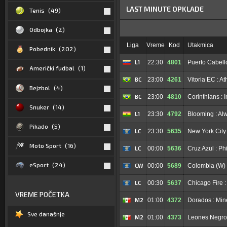
LAST MINUTE OPKLADE
Tenis
(49)
Odbojka
(2)
Liga
Vreme
Kod
Utakmica
Pobednik
(202)
L1
22:30
4801
Puerto Cabell
Američki fudbal
(1)
BC
23:00
4261
Vitoria EC : At
Bejzbol
(4)
BC
23:00
4810
Corinthians : 
Snuker
(14)
L1
23:30
4792
Blooming : Al
Pikado
(5)
LC
23:30
5635
New York City
Moto Sport
(16)
LC
00:00
5636
Cruz Azul : Ph
eSport
(24)
CW
00:00
5689
Colombia (W) 
LC
00:30
5637
Chicago Fire 
VREME POČETKA
M2
01:00
4372
Dorados : Min
Sve današnje
M2
01:00
4373
Leones Negro